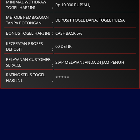
MINIMAL WITHDRAW
Rp 10.000 RUPIAH,-
TOGEL HARI INI
METODE PEMBAYARAN
DEPOSIT TOGEL DANA, TOGEL PULSA
TANPA POTONGAN
BONUS TOGEL HARI INI
CASHBACK 5%
KECEPATAN PROSES
60 DETIK
DEPOSIT
PELAYANAN CUSTOMER
SIAP MELAYANI ANDA 24 JAM PENUH
SERVICE
RATING SITUS TOGEL
⭐⭐⭐⭐⭐
HARI INI